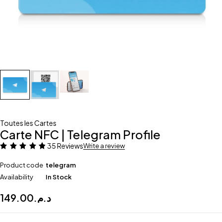
Toutes les Cartes
Carte NFC | Telegram Profile
35 Reviews
Write a review
Product code
telegram
Availability
In Stock
149.00
د.م.