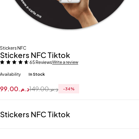
Stickers NFC
Stickers NFC Tiktok
65 Reviews
Write a review
Availability
In Stock
99.00
د.م.
149.00
د.م.
-
34
%
Stickers NFC Tiktok