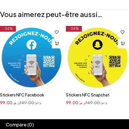
Vous aimerez peut-être aussi…
-34%
-34%
Stickers NFC Facebook
Stickers NFC Snapchat
99.00
د.م.
149.00
د.م.
99.00
د.م.
149.00
د.م.
Compare
(0)