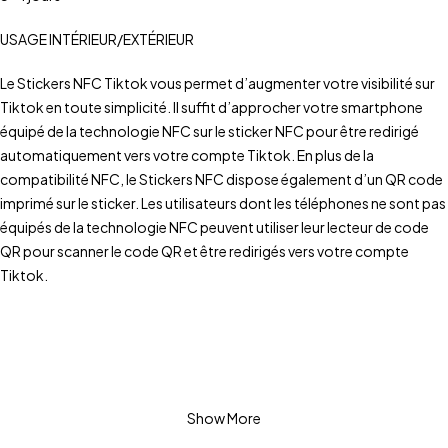
USAGE INTÉRIEUR/EXTÉRIEUR
Le Stickers NFC Tiktok vous permet d’augmenter votre visibilité sur
Tiktok en toute simplicité. Il suffit d’approcher votre smartphone
équipé de la technologie NFC sur le sticker NFC pour être redirigé
automatiquement vers votre compte Tiktok. En plus de la
compatibilité NFC, le Stickers NFC dispose également d’un QR code
imprimé sur le sticker. Les utilisateurs dont les téléphones ne sont pas
équipés de la technologie NFC peuvent utiliser leur lecteur de code
QR pour scanner le code QR et être redirigés vers votre compte
Tiktok.
Le Sticker NFC doit être collé à l’intérieur de votre vitrine , de
manière à ce que le verso adhésif soit positionné vers
l’extérieur. Cela permettra à vos clients de scanner la puce
Show More
NFC en toute simplicité.